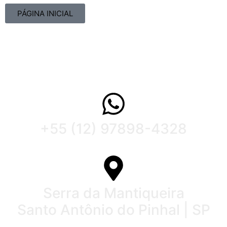
PÁGINA INICIAL
+55 (12) 97898-4328
Serra da Mantiqueira
Santo Antônio do Pinhal | SP